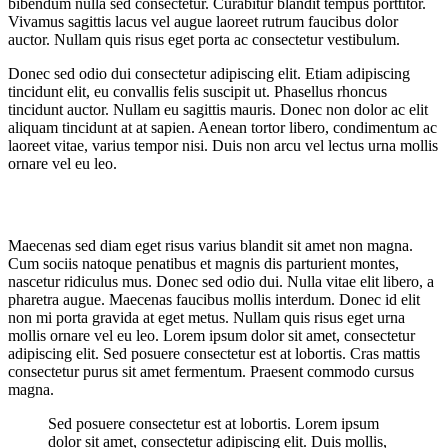
bibendum nulla sed consectetur. Curabitur blandit tempus porttitor.
Vivamus sagittis lacus vel augue laoreet rutrum faucibus dolor
auctor. Nullam quis risus eget porta ac consectetur vestibulum.
Donec sed odio dui consectetur adipiscing elit. Etiam adipiscing
tincidunt elit, eu convallis felis suscipit ut. Phasellus rhoncus
tincidunt auctor. Nullam eu sagittis mauris. Donec non dolor ac elit
aliquam tincidunt at at sapien. Aenean tortor libero, condimentum ac
laoreet vitae, varius tempor nisi. Duis non arcu vel lectus urna mollis
ornare vel eu leo.
Maecenas sed diam eget risus varius blandit sit amet non magna.
Cum sociis natoque penatibus et magnis dis parturient montes,
nascetur ridiculus mus. Donec sed odio dui. Nulla vitae elit libero, a
pharetra augue. Maecenas faucibus mollis interdum. Donec id elit
non mi porta gravida at eget metus. Nullam quis risus eget urna
mollis ornare vel eu leo. Lorem ipsum dolor sit amet, consectetur
adipiscing elit. Sed posuere consectetur est at lobortis. Cras mattis
consectetur purus sit amet fermentum. Praesent commodo cursus
magna.
Sed posuere consectetur est at lobortis. Lorem ipsum
dolor sit amet, consectetur adipiscing elit. Duis mollis,