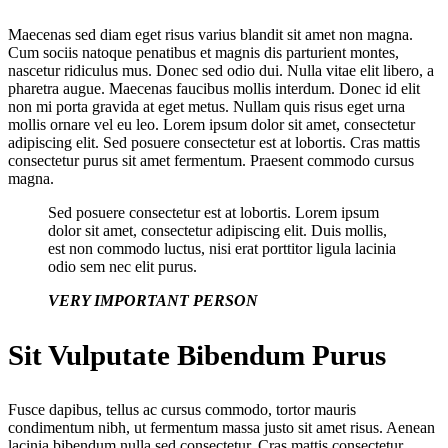
Maecenas sed diam eget risus varius blandit sit amet non magna.
Cum sociis natoque penatibus et magnis dis parturient montes,
nascetur ridiculus mus. Donec sed odio dui. Nulla vitae elit libero, a
pharetra augue. Maecenas faucibus mollis interdum. Donec id elit
non mi porta gravida at eget metus. Nullam quis risus eget urna
mollis ornare vel eu leo. Lorem ipsum dolor sit amet, consectetur
adipiscing elit. Sed posuere consectetur est at lobortis. Cras mattis
consectetur purus sit amet fermentum. Praesent commodo cursus
magna.
Sed posuere consectetur est at lobortis. Lorem ipsum
dolor sit amet, consectetur adipiscing elit. Duis mollis,
est non commodo luctus, nisi erat porttitor ligula lacinia
odio sem nec elit purus.
VERY IMPORTANT PERSON
Sit Vulputate Bibendum Purus
Fusce dapibus, tellus ac cursus commodo, tortor mauris
condimentum nibh, ut fermentum massa justo sit amet risus. Aenean
lacinia bibendum nulla sed consectetur. Cras mattis consectetur