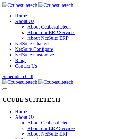
Home
About Us
About Ccubesuitetech
About our ERP Services
About NetSuite ERP
NetSuite Changes
NetSuite Configure
NetSuite Customize
Blogs
Contact Us
Schedule a Call
CCUBE SUITETECH
Home
About Us
About Ccubesuitetech
About our ERP Services
About NetSuite ERP