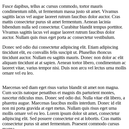
Fusce dapibus, tellus ac cursus commodo, tortor mauris
condimentum nibh, ut fermentum massa justo sit amet. Vivamus
sagittis lacus vel augue laoreet rutrum faucibus dolor auctor. Cras
mattis consectetur purus sit amet fermentum. Aenean lacinia
bibendum nulla sed consectetur. Curabitur blandit tempus porttitor.
Vivamus sagittis lacus vel augue laoreet rutrum faucibus dolor
auctor. Nullam quis risus eget porta ac consectetur vestibulum.
Donec sed odio dui consectetur adipiscing elit. Etiam adipiscing
tincidunt elit, eu convallis felis suscipit ut. Phasellus rhoncus
tincidunt auctor. Nullam eu sagittis mauris. Donec non dolor ac elit
aliquam tincidunt at at sapien. Aenean tortor libero, condimentum ac
laoreet vitae, varius tempor nisi. Duis non arcu vel lectus urna mollis
ornare vel eu leo.
Maecenas sed diam eget risus varius blandit sit amet non magna.
Cum sociis natoque penatibus et magnis dis parturient montes,
nascetur ridiculus mus. Donec sed odio dui. Nulla vitae elit libero, a
pharetra augue. Maecenas faucibus mollis interdum. Donec id elit
non mi porta gravida at eget metus. Nullam quis risus eget urna
mollis ornare vel eu leo. Lorem ipsum dolor sit amet, consectetur
adipiscing elit. Sed posuere consectetur est at lobortis. Cras mattis
consectetur purus sit amet fermentum. Praesent commodo cursus
magna.